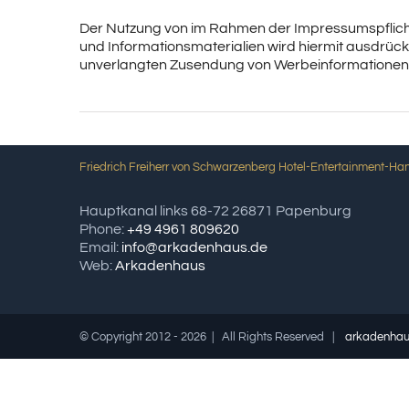
Der Nutzung von im Rahmen der Impressumspflicht
und Informationsmaterialien wird hiermit ausdrückl
unverlangten Zusendung von Werbeinformationen,
Friedrich Freiherr von Schwarzenberg Hotel-Entertainment-H
Hauptkanal links 68-72 26871 Papenburg
Phone:
+49 4961 809620
Email:
info@arkadenhaus.de
Web:
Arkadenhaus
© Copyright 2012 -
2026 | All Rights Reserved |
arkadenhau