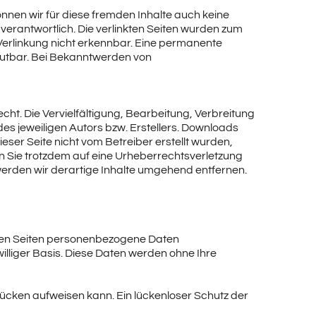
önnen wir für diese fremden Inhalte auch keine
 verantwortlich. Die verlinkten Seiten wurden zum
Verlinkung nicht erkennbar. Eine permanente
zumutbar. Bei Bekanntwerden von
cht. Die Vervielfältigung, Bearbeitung, Verbreitung
s jeweiligen Autors bzw. Erstellers. Downloads
ieser Seite nicht vom Betreiber erstellt wurden,
en Sie trotzdem auf eine Urheberrechtsverletzung
rden wir derartige Inhalte umgehend entfernen.
eren Seiten personenbezogene Daten
williger Basis. Diese Daten werden ohne Ihre
slücken aufweisen kann. Ein lückenloser Schutz der