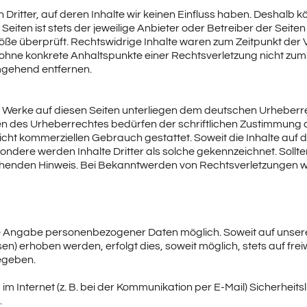
Dritter, auf deren Inhalte wir keinen Einfluss haben. Deshalb k
eiten ist stets der jeweilige Anbieter oder Betreiber der Seiten
öße überprüft. Rechtswidrige Inhalte waren zum Zeitpunkt der 
doch ohne konkrete Anhaltspunkte einer Rechtsverletzung nicht 
mgehend entfernen.
nd Werke auf diesen Seiten unterliegen dem deutschen Urheberre
n des Urheberrechtes bedürfen der schriftlichen Zustimmung de
nicht kommerziellen Gebrauch gestattet. Soweit die Inhalte auf d
ondere werden Inhalte Dritter als solche gekennzeichnet. Sollt
henden Hinweis. Bei Bekanntwerden von Rechtsverletzungen we
hne Angabe personenbezogener Daten möglich. Soweit auf uns
n) erhoben werden, erfolgt dies, soweit möglich, stets auf frei
egeben.
m Internet (z. B. bei der Kommunikation per E-Mail) Sicherheit
.